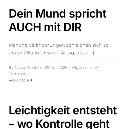
Leistungen
Dein Mund spricht
Über Mich
AUCH mit DIR
Blog
Manche Veränderungen schleichen sich so
unauffällig in unseren Alltag, dass [...]
Kontakt
By
Nicole Gerlich
|
29. Juli 2026
|
Allgemein
|
0
Comments
Read More
Leichtigkeit entsteht
– wo Kontrolle geht