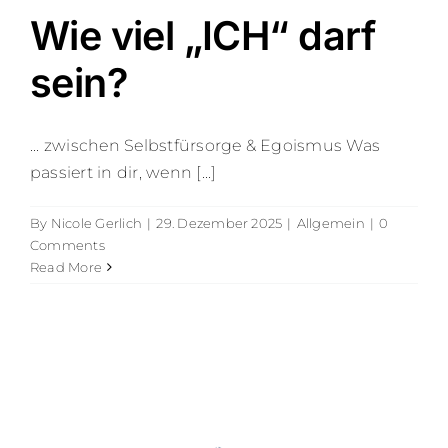
Wie viel „ICH“ darf
sein?
... zwischen Selbstfürsorge & Egoismus Was
passiert in dir, wenn [...]
By
Nicole Gerlich
|
29. Dezember 2025
|
Allgemein
|
0
Comments
Read More