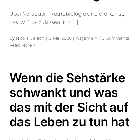
Über Vertrauen, Neurobiologie und die Kunst,
das WIE loszulassen. Ich [...]
By
Nicole Gerlich
|
6. Mai 2026
|
Allgemein
|
0 Comments
Read More
Wenn die Sehstärke
schwankt und was
das mit der Sicht auf
das Leben zu tun hat