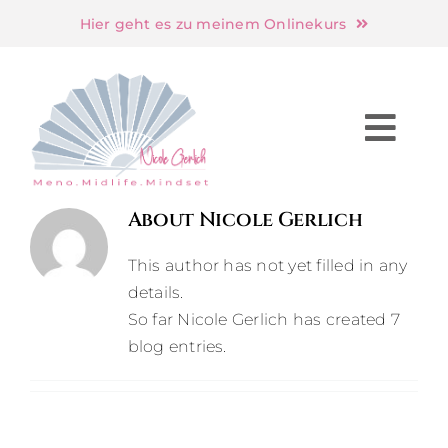
Skip
Hier geht es zu meinem Onlinekurs
to
content
Togg
Navi
Startseite
About
Nicole Gerlich
Frauen
This author has not yet filled in any
details.
So far Nicole Gerlich has created 7
Unternehmen
blog entries.
Hypnose