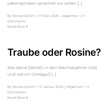
Lebensphasen sprechen wir selten [...]
By
Nicole Gerlich
|
11. März 2026
|
Allgemein
|
0
Comments
Read More
Traube oder Rosine?
Wie deine Zell‑WG in den Wechseljahren tickt
und warum Omega‑3 [...]
By
Nicole Gerlich
|
10. Januar 2026
|
Allgemein
|
0
Comments
Read More