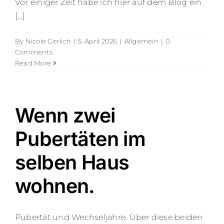
Vor einiger Zeit habe ich hier auf dem Blog ein
[...]
By
Nicole Gerlich
|
5. April 2026
|
Allgemein
|
0
Comments
Read More
Wenn zwei
Pubertäten im
selben Haus
wohnen.
Pubertät und Wechseljahre. Über diese beiden