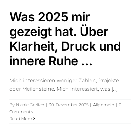
Was 2025 mir
gezeigt hat. Über
Klarheit, Druck und
innere Ruhe …
Mich interessieren weniger Zahlen, Projekte
oder Meilensteine. Mich interessiert, was [...]
By
Nicole Gerlich
|
30. Dezember 2025
|
Allgemein
|
0
Comments
Read More